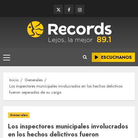
Saltar
Twitter
Facebook
Instagram
al
contenido
ESCUCHANOS
Menú
principal
Inicio
Generales
Los inspectores municipales involucrados en los hechos delictivos
fueron separados de su cargo
Generales
Los inspectores municipales involucrados
en los hechos delictivos fueron