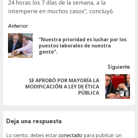
24 horas los 7 días de la semana, a la
intemperie en muchos casos”, concluyó.
Navegación
Anterior
de
“Nuestra prioridad es luchar por los
En
entradas
puestos laborales de nuestra
ant
gente”.
Siguiente
SE APROBÓ POR MAYORÍA LA
Siguiente
MODIFICACIÓN A LEY DE ÉTICA
entrada:
PÚBLICA
Deja una respuesta
Lo siento, debes estar
conectado
para publicar un