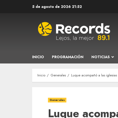
Saltar
5 de agosto de 2026
21:52
al
contenido
INICIO
PROGRAMACIÓN
NOTICIAS
Inicio
Generales
Luque acompañó a las iglesias 
Generales
Luque acompañ