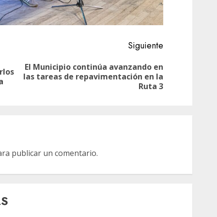
Siguiente
El Municipio continúa avanzando en
rlos
Entrada
Siguiente
las tareas de repavimentación en la
a
anterior:
entrada:
Ruta 3
ra publicar un comentario.
AS