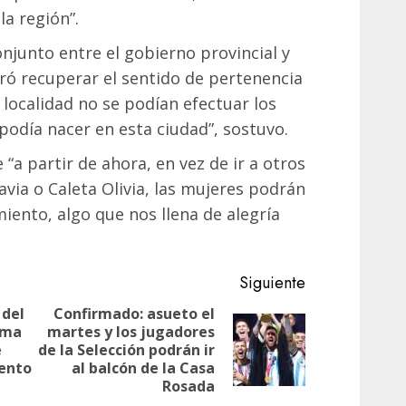
la región”.
njunto entre el gobierno provincial y
ró recuperar el sentido de pertenencia
 localidad no se podían efectuar los
 podía nacer en esta ciudad”, sostuvo.
“a partir de ahora, en vez de ir a otros
ia o Caleta Olivia, las mujeres podrán
miento, algo que nos llena de alegría
Siguiente
 del
Confirmado: asueto el
ama
martes y los jugadores
Entrada
Siguiente
e
de la Selección podrán ir
anterior:
entrada:
ento
al balcón de la Casa
Rosada