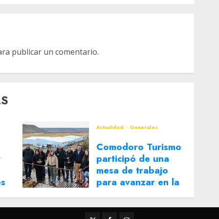
ra publicar un comentario.
AS
Actualidad
Generales
Comodoro Turismo
y
participó de una
mesa de trabajo
es
para avanzar en la
reactivación del
Corredor Turístico
Integrado
Twitter
Facebook
Instagram