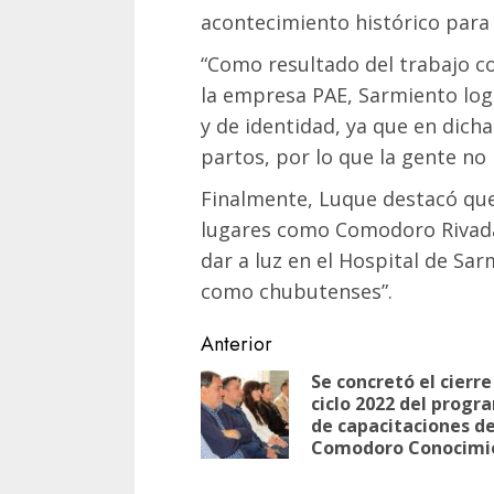
acontecimiento histórico para 
“Como resultado del trabajo co
la empresa PAE, Sarmiento log
y de identidad, ya que en dicha
partos, por lo que la gente no
Finalmente, Luque destacó que 
lugares como Comodoro Rivadav
dar a luz en el Hospital de Sar
como chubutenses”.
Navegación
Anterior
de
Se concretó el cierre
ciclo 2022 del progr
entradas
de capacitaciones d
Comodoro Conocimi