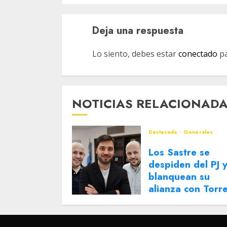
Deja una respuesta
Lo siento, debes estar
conectado
pa
NOTICIAS RELACIONAD
Destacada
Generales
Los Sastre se
despiden del PJ 
blanquean su
alianza con Torr
2 DE AGOSTO DE 2026
0