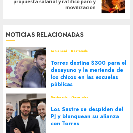
propuesta salarial y ratificó paro y
entrada:
movilización
NOTICIAS RELACIONADAS
Actualidad
Destacada
Torres destina $300 para el
desayuno y la merienda de
los chicos en las escuelas
públicas
5 DE AGOSTO DE 2026
0
Destacada
Generales
Los Sastre se despiden del
PJ y blanquean su alianza
con Torres