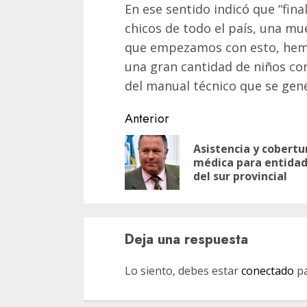
En ese sentido indicó que “fin
chicos de todo el país, una m
que empezamos con esto, hem
una gran cantidad de niños con 
del manual técnico que se gene
Navegación
Anterior
de
Asistencia y cobertu
entradas
médica para entida
del sur provincial
Deja una respuesta
Lo siento, debes estar
conectado
pa