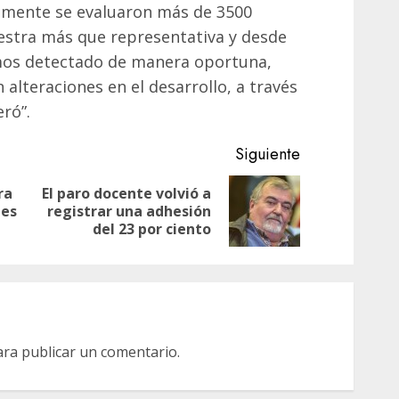
almente se evaluaron más de 3500
uestra más que representativa y desde
os detectado de manera oportuna,
alteraciones en el desarrollo, a través
ró”.
Siguiente
ra
El paro docente volvió a
Entrada
Siguiente
des
registrar una adhesión
anterior:
entrada:
del 23 por ciento
ra publicar un comentario.