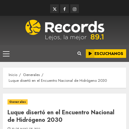
Saltar
Twitter
Facebook
Instagram
al
contenido
ESCUCHANOS
Menú
principal
Inicio
Generales
Luque disertó en el Encuentro Nacional de Hidrógeno 2030
Generales
Luque disertó en el Encuentro Nacional
de Hidrógeno 2030
30 DE MAYO DE 2022