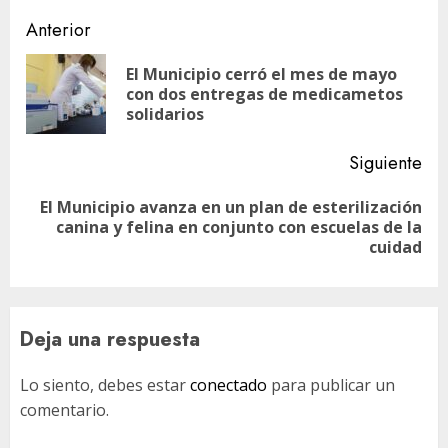
Navegación
Anterior
de
El Municipio cerró el mes de mayo
En
entradas
con dos entregas de medicametos
ant
solidarios
Siguiente
El Municipio avanza en un plan de esterilización
Siguiente
canina y felina en conjunto con escuelas de la
entrada:
cuidad
Deja una respuesta
Lo siento, debes estar
conectado
para publicar un
comentario.