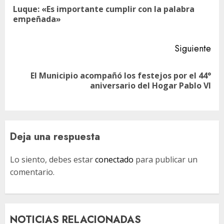
de
Luque: «Es importante cumplir con la palabra
En
entradas
empeñada»
ant
Siguiente
El Municipio acompañó los festejos por el 44°
Siguiente
aniversario del Hogar Pablo VI
entrada:
Deja una respuesta
Lo siento, debes estar
conectado
para publicar un
comentario.
NOTICIAS RELACIONADAS