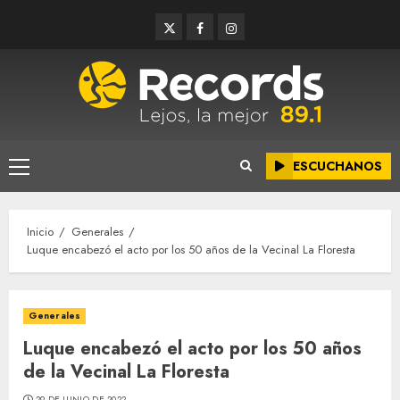
Saltar
Twitter
Facebook
Instagram
al
contenido
ESCUCHANOS
Menú
principal
Inicio
Generales
Luque encabezó el acto por los 50 años de la Vecinal La Floresta
Generales
Luque encabezó el acto por los 50 años
de la Vecinal La Floresta
29 DE JUNIO DE 2022