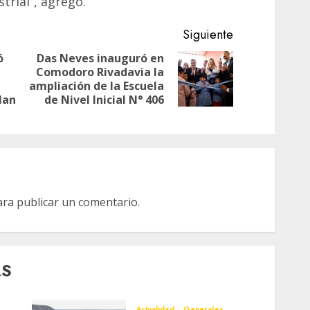
trial”, agregó.
Siguiente
ó
Das Neves inauguró en
Comodoro Rivadavia la
Siguiente
Entrada
ampliación de la Escuela
entrada:
anterior:
Plan
de Nivel Inicial N° 406
ra publicar un comentario.
AS
Actualidad
Generales