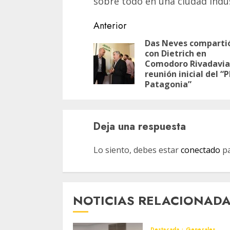
sobre todo en una ciudad indus
Navegación
Anterior
de
Das Neves comparti
con Dietrich en
entradas
Comodoro Rivadavia
reunión inicial del “
Patagonia”
Deja una respuesta
Lo siento, debes estar
conectado
pa
NOTICIAS RELACIONAD
Destacada
Generales