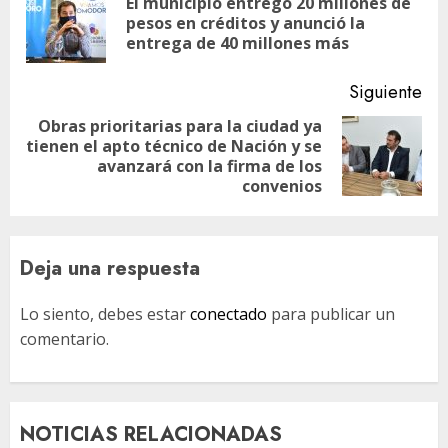
El municipio entregó 20 millones de
En
entradas
pesos en créditos y anunció la
ant
entrega de 40 millones más
Siguiente
Obras prioritarias para la ciudad ya
tienen el apto técnico de Nación y se
Siguiente
avanzará con la firma de los
entrada:
convenios
Deja una respuesta
Lo siento, debes estar
conectado
para publicar un
comentario.
NOTICIAS RELACIONADAS