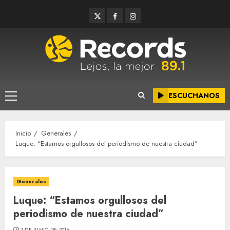
Saltar
Twitter
Facebook
Instagram
al
contenido
ESCUCHANOS
Menú
principal
Inicio
Generales
Luque: “Estamos orgullosos del periodismo de nuestra ciudad”
Generales
Luque: “Estamos orgullosos del
periodismo de nuestra ciudad”
7 DE JUNIO DE 2016