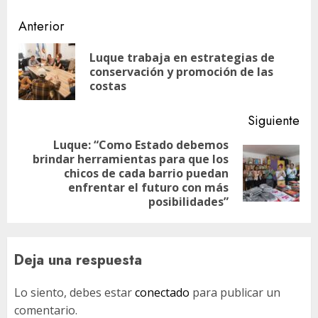
Navegación
Anterior
de
Luque trabaja en estrategias de
En
entradas
conservación y promoción de las
ant
costas
Siguiente
Luque: “Como Estado debemos
brindar herramientas para que los
Siguiente
chicos de cada barrio puedan
entrada:
enfrentar el futuro con más
posibilidades”
Deja una respuesta
Lo siento, debes estar
conectado
para publicar un
comentario.