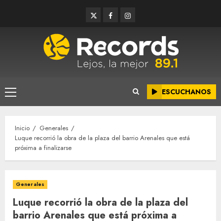
Saltar
Twitter
Facebook
Instagram
al
contenido
ESCUCHANOS
Menú
principal
Inicio
Generales
Luque recorrió la obra de la plaza del barrio Arenales que está
próxima a finalizarse
Generales
Luque recorrió la obra de la plaza del
barrio Arenales que está próxima a