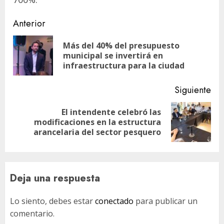
Navegación
Anterior
de
Más del 40% del presupuesto
En
entradas
municipal se invertirá en
ant
infraestructura para la ciudad
Siguiente
El intendente celebró las
Siguiente
modificaciones en la estructura
entrada:
arancelaria del sector pesquero
Deja una respuesta
Lo siento, debes estar
conectado
para publicar un
comentario.