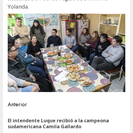
Yolanda.
Navegación
Anterior
de
El intendente Luque recibió a la campeona
En
entradas
sudamericana Camila Gallardo
ant