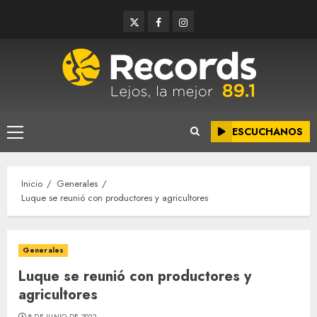
Saltar
Twitter
Facebook
Instagram
al
contenido
ESCUCHANOS
Menú
principal
Inicio
Generales
Luque se reunió con productores y agricultores
Generales
Luque se reunió con productores y
agricultores
8 DE JUNIO DE 2022