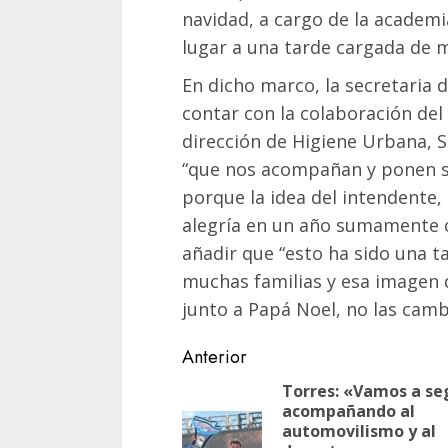
navidad, a cargo de la academi
lugar a una tarde cargada de 
En dicho marco, la secretaria 
contar con la colaboración de
dirección de Higiene Urbana, 
“que nos acompañan y ponen si
porque la idea del intendente,
alegría en un año sumamente c
añadir que “esto ha sido una t
muchas familias y esa imagen d
junto a Papá Noel, no las cam
Navegación
Anterior
de
Torres: «Vamos a se
acompañando al
entradas
automovilismo y al