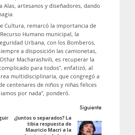
a Alas, artesanos y diseñadores, dando
magia.
de Cultura, remarcó la importancia de
l Recurso Humano municipal, la
Seguridad Urbana, con los Bomberos,
empre a disposición las camionetas,
 Othar Macharashvili, es recuperar la
omplicado para todos”, enfatizó, al
area multidisciplinaria, que congregó a
e centenares de niños y niñas felices
biamos por nada”, ponderó.
Siguiente
guir
¿Juntos o separados? La
tibia respuesta de
Mauricio Macri a la
Siguiente
Entrada