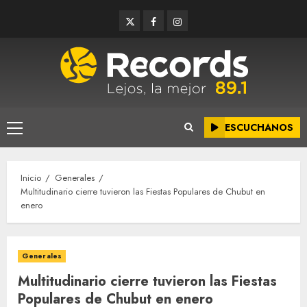
Saltar
Twitter
Facebook
Instagram
al
contenido
ESCUCHANOS
Menú
principal
Inicio
Generales
Multitudinario cierre tuvieron las Fiestas Populares de Chubut en
enero
Generales
Multitudinario cierre tuvieron las Fiestas
Populares de Chubut en enero