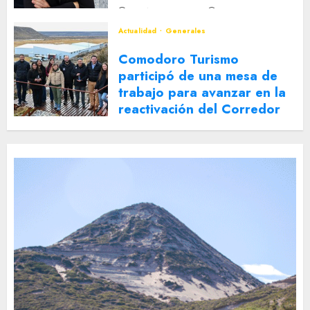
2 DE AGOSTO DE 2026
0
Actualidad
Generales
Comodoro Turismo
participó de una mesa de
trabajo para avanzar en la
reactivación del Corredor
Turístico Integrado
30 DE JULIO DE 2026
0