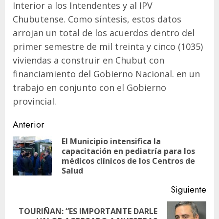
Interior a los Intendentes y al IPV
Chubutense. Como síntesis, estos datos
arrojan un total de los acuerdos dentro del
primer semestre de mil treinta y cinco (1035)
viviendas a construir en Chubut con
financiamiento del Gobierno Nacional. en un
trabajo en conjunto con el Gobierno
provincial.
Navegación
Anterior
de
El Municipio intensifica la
capacitación en pediatría para los
En
entradas
médicos clínicos de los Centros de
ant
Salud
Siguiente
TOURIÑAN: “ES IMPORTANTE DARLE
Siguiente