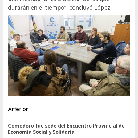
durarán en el tiempo”, concluyó López.
Navegación
Anterior
de
Comodoro fue sede del Encuentro Provincial de
En
entradas
Economía Social y Solidaria
ant