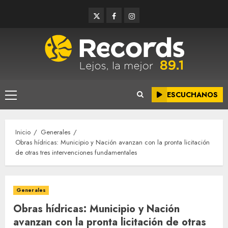
Saltar
Twitter
Facebook
Instagram
al
contenido
ESCUCHANOS
Menú
principal
Inicio
Generales
Obras hídricas: Municipio y Nación avanzan con la pronta licitación
de otras tres intervenciones fundamentales
Generales
Obras hídricas: Municipio y Nación
avanzan con la pronta licitación de otras