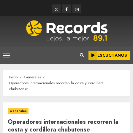
Saltar
Twitter
Facebook
Instagram
al
contenido
ESCUCHANOS
Menú
principal
Inicio
Generales
Operadores internacionales recorren la costa y cordillera
chubutense
Generales
Operadores internacionales recorren la
costa y cordillera chubutense