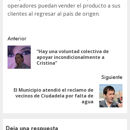
operadores puedan vender el producto a sus
clientes al regresar al país de origen.
Navegación
Anterior
de
“Hay una voluntad colectiva de
En
entradas
apoyar incondicionalmente a
ant
Cristina”
Siguiente
El Municipio atendió el reclamo de
Siguiente
vecinos de Ciudadela por falta de
entrada:
agua
Deja una respuesta