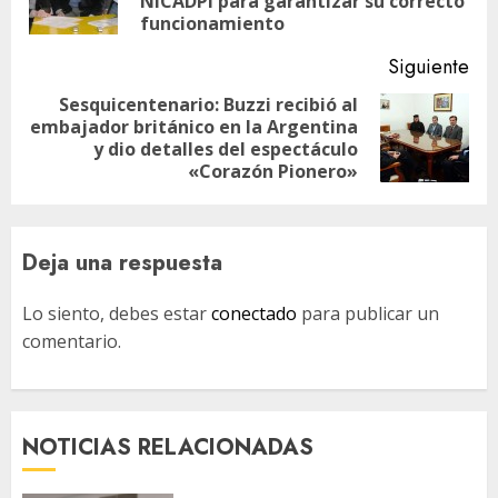
NICADPI para garantizar su correcto
ant
funcionamiento
Siguiente
Sesquicentenario: Buzzi recibió al
embajador británico en la Argentina
Siguiente
y dio detalles del espectáculo
entrada:
«Corazón Pionero»
Deja una respuesta
Lo siento, debes estar
conectado
para publicar un
comentario.
NOTICIAS RELACIONADAS