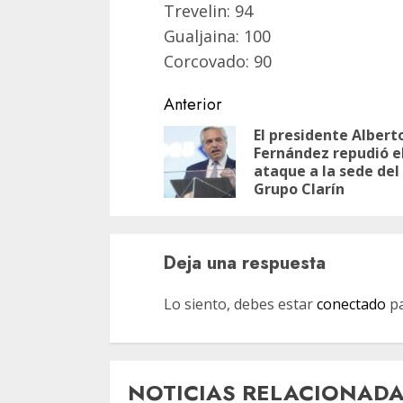
Trevelin: 94
Gualjaina: 100
Corcovado: 90
Navegación
Anterior
de
El presidente Albert
Fernández repudió e
entradas
ataque a la sede del
Grupo Clarín
Deja una respuesta
Lo siento, debes estar
conectado
pa
NOTICIAS RELACIONAD