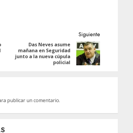
Siguiente
o
Das Neves asume
l
mañana en Seguridad
Entrada
Siguiente
junto a la nueva cúpula
anterior:
entrada:
policial
ra publicar un comentario.
AS