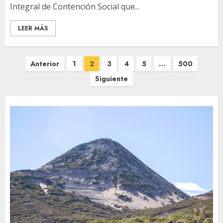
Integral de Contención Social que...
LEER MÁS
Paginación
Anterior
1
2
3
4
5
…
500
de
Siguiente
entradas