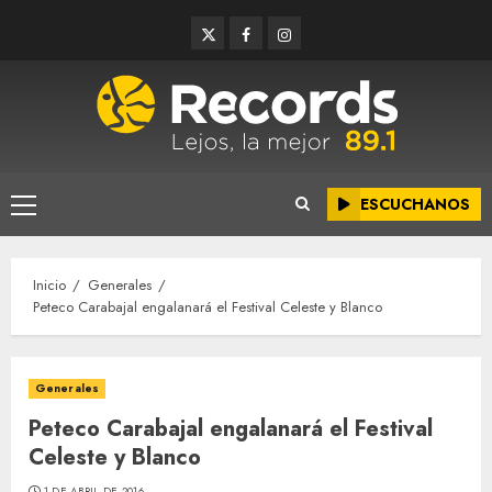
Saltar
Twitter
Facebook
Instagram
al
contenido
ESCUCHANOS
Menú
principal
Inicio
Generales
Peteco Carabajal engalanará el Festival Celeste y Blanco
Generales
Peteco Carabajal engalanará el Festival
Celeste y Blanco
1 DE ABRIL DE 2016