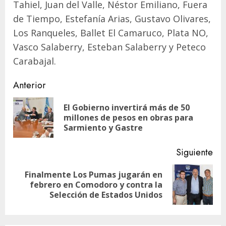
Tahiel, Juan del Valle, Néstor Emiliano, Fuera
de Tiempo, Estefanía Arias, Gustavo Olivares,
Los Ranqueles, Ballet El Camaruco, Plata NO,
Vasco Salaberry, Esteban Salaberry y Peteco
Carabajal.
Navegación
Anterior
de
El Gobierno invertirá más de 50
En
entradas
millones de pesos en obras para
ant
Sarmiento y Gastre
Siguiente
Finalmente Los Pumas jugarán en
Siguiente
febrero en Comodoro y contra la
entrada:
Selección de Estados Unidos