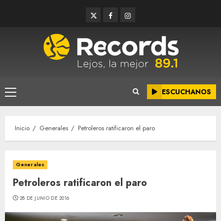
Saltar
Twitter
Facebook
Instagram
al
contenido
ESCUCHANOS
Menú
principal
Inicio
Generales
Petroleros ratificaron el paro
Generales
Petroleros ratificaron el paro
28 DE JUNIO DE 2016