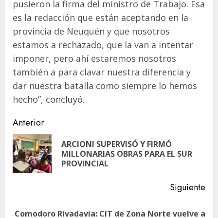
pusieron la firma del ministro de Trabajo. Esa
es la redacción que están aceptando en la
provincia de Neuquén y que nosotros
estamos a rechazado, que la van a intentar
imponer, pero ahí estaremos nosotros
también a para clavar nuestra diferencia y
dar nuestra batalla como siempre lo hemos
hecho”, concluyó.
Navegación
Anterior
de
ARCIONI SUPERVISÓ Y FIRMÓ
En
entradas
MILLONARIAS OBRAS PARA EL SUR
ant
PROVINCIAL
Siguiente
Comodoro Rivadavia: CIT de Zona Norte vuelve a
Siguiente