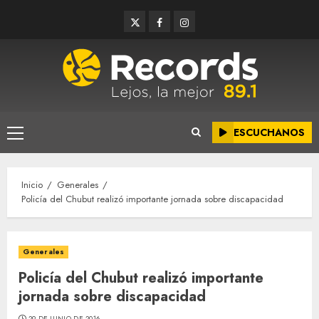
Saltar
Twitter
Facebook
Instagram
al
contenido
ESCUCHANOS
Menú
principal
Inicio
Generales
Policía del Chubut realizó importante jornada sobre discapacidad
Generales
Policía del Chubut realizó importante
jornada sobre discapacidad
29 DE JUNIO DE 2016