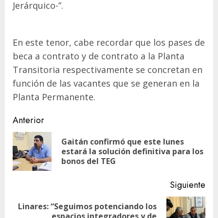
Jerárquico-”.
En este tenor, cabe recordar que los pases de
beca a contrato y de contrato a la Planta
Transitoria respectivamente se concretan en
función de las vacantes que se generan en la
Planta Permanente.
Navegación
Anterior
de
Gaitán confirmó que este lunes
En
entradas
estará la solución definitiva para los
ant
bonos del TEG
Siguiente
Linares: “Seguimos potenciando los
Siguiente
espacios integradores y de