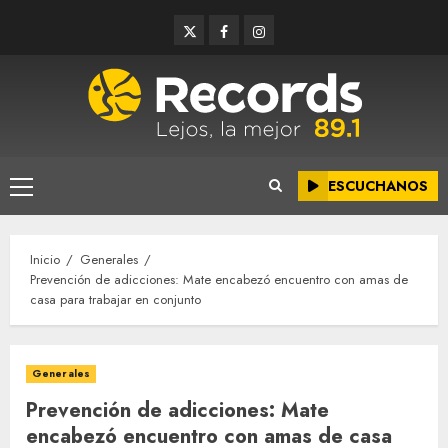
Saltar
Twitter
Facebook
Instagram
al
contenido
ESCUCHANOS
Menú
principal
Inicio
Generales
Prevención de adicciones: Mate encabezó encuentro con amas de
casa para trabajar en conjunto
Generales
Prevención de adicciones: Mate
encabezó encuentro con amas de casa