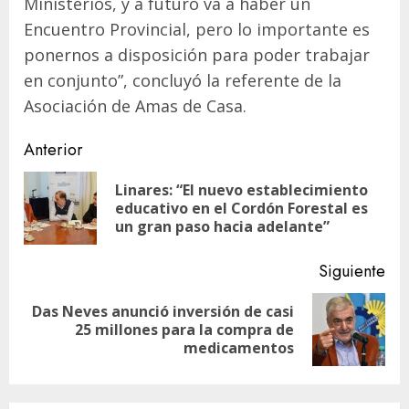
Ministerios, y a futuro va a haber un
Encuentro Provincial, pero lo importante es
ponernos a disposición para poder trabajar
en conjunto”, concluyó la referente de la
Asociación de Amas de Casa.
Navegación
Anterior
de
Linares: “El nuevo establecimiento
En
entradas
educativo en el Cordón Forestal es
ant
un gran paso hacia adelante”
Siguiente
Das Neves anunció inversión de casi
Siguiente
25 millones para la compra de
entrada:
medicamentos