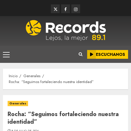
Saltar
Twitter
Facebook
Instagram
al
contenido
ESCUCHANOS
Menú
principal
Inicio
Generales
Rocha: “Seguimos fortaleciendo nuestra identidad”
Generales
Rocha: “Seguimos fortaleciendo nuestra
identidad”
8 DE JULIO DE 2016