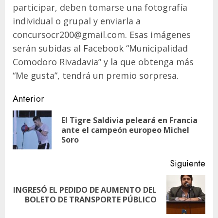
participar, deben tomarse una fotografía
individual o grupal y enviarla a
concursocr200@gmail.com. Esas imágenes
serán subidas al Facebook “Municipalidad
Comodoro Rivadavia” y la que obtenga más
“Me gusta”, tendrá un premio sorpresa.
Navegación
Anterior
de
El Tigre Saldivia peleará en Francia
En
entradas
ante el campeón europeo Michel
ant
Soro
Siguiente
INGRESÓ EL PEDIDO DE AUMENTO DEL
Siguiente
BOLETO DE TRANSPORTE PÚBLICO
entrada: