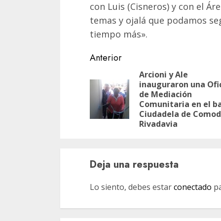
con Luis (Cisneros) y con el Á
temas y ojalá que podamos se
tiempo más».
Navegación
Anterior
de
Arcioni y Ale
inauguraron una Ofi
entradas
de Mediación
Comunitaria en el ba
Ciudadela de Comod
Rivadavia
Deja una respuesta
Lo siento, debes estar
conectado
pa