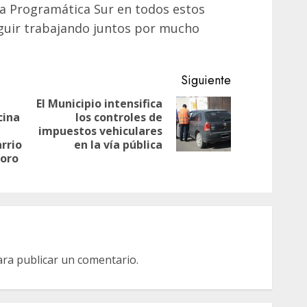
rea Programática Sur en todos estos
guir trabajando juntos por mucho
Siguiente
El Municipio intensifica
cina
los controles de
Siguiente
impuestos vehiculares
Entrada
entrada:
rrio
en la vía pública
anterior:
oro
ra publicar un comentario.