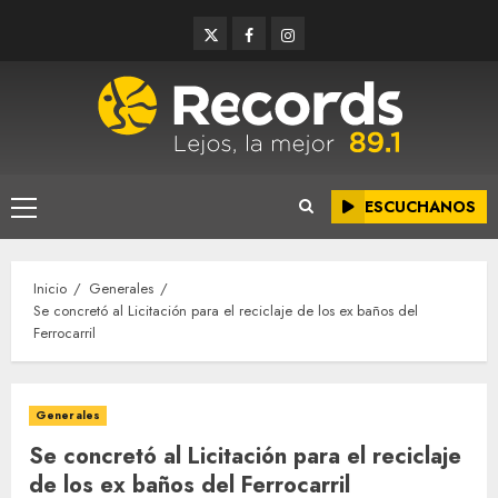
Saltar
Twitter
Facebook
Instagram
al
contenido
ESCUCHANOS
Menú
principal
Inicio
Generales
Se concretó al Licitación para el reciclaje de los ex baños del
Ferrocarril
Generales
Se concretó al Licitación para el reciclaje
de los ex baños del Ferrocarril