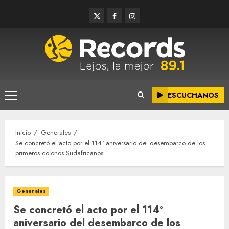
Saltar
Twitter
Facebook
Instagram
al
contenido
ESCUCHANOS
Menú
principal
Inicio
Generales
Se concretó el acto por el 114º aniversario del desembarco de los
primeros colonos Sudafricanos
Generales
Se concretó el acto por el 114º
aniversario del desembarco de los