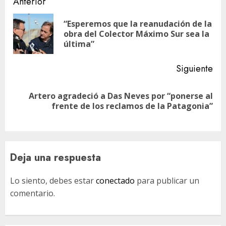
Navegación
Anterior
de
“Esperemos que la reanudación de la
En
entradas
obra del Colector Máximo Sur sea la
ant
última”
Siguiente
Artero agradeció a Das Neves por “ponerse al
Siguiente
frente de los reclamos de la Patagonia”
entrada:
Deja una respuesta
Lo siento, debes estar
conectado
para publicar un
comentario.