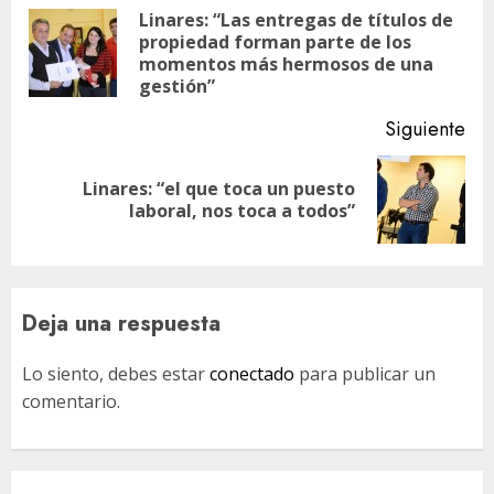
de
Linares: “Las entregas de títulos de
propiedad forman parte de los
En
entradas
momentos más hermosos de una
ant
gestión”
Siguiente
Linares: “el que toca un puesto
Siguiente
laboral, nos toca a todos”
entrada:
Deja una respuesta
Lo siento, debes estar
conectado
para publicar un
comentario.