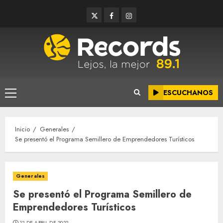
Saltar
Twitter
Facebook
Instagram
al
contenido
ESCUCHANOS
Menú
principal
Inicio
Generales
Se presentó el Programa Semillero de Emprendedores Turísticos
Generales
Se presentó el Programa Semillero de
Emprendedores Turísticos
12 DE ABRIL DE 2022