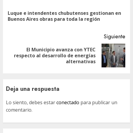
de
Luque e intendentes chubutenses gestionan en
En
entradas
Buenos Aires obras para toda la región
ant
Siguiente
El Municipio avanza con YTEC
Siguiente
respecto al desarrollo de energías
entrada:
alternativas
Deja una respuesta
Lo siento, debes estar
conectado
para publicar un
comentario.