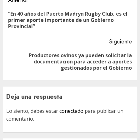
Navegación
Anterior
de
“En 40 años del Puerto Madryn Rugby Club, es el
En
entradas
primer aporte importante de un Gobierno
ant
Provincial”
Siguiente
Productores ovinos ya pueden solicitar la
Siguiente
documentación para acceder a aportes
entrada:
gestionados por el Gobierno
Deja una respuesta
Lo siento, debes estar
conectado
para publicar un
comentario.