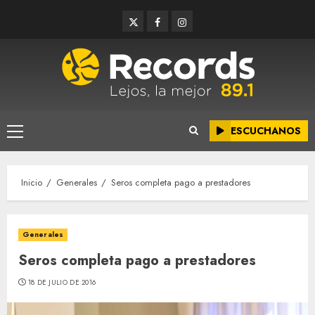
Saltar
Twitter
Facebook
Instagram
al
contenido
ESCUCHANOS
Menú
principal
Inicio
Generales
Seros completa pago a prestadores
Generales
Seros completa pago a prestadores
18 DE JULIO DE 2016