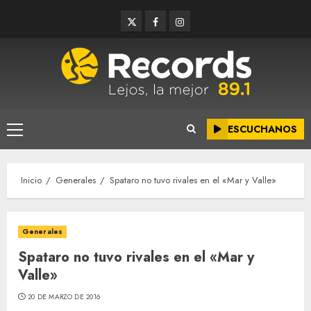
Saltar
Twitter
Facebook
Instagram
al
contenido
ESCUCHANOS
Menú
principal
Inicio
Generales
Spataro no tuvo rivales en el «Mar y Valle»
Generales
Spataro no tuvo rivales en el «Mar y
Valle»
20 DE MARZO DE 2016