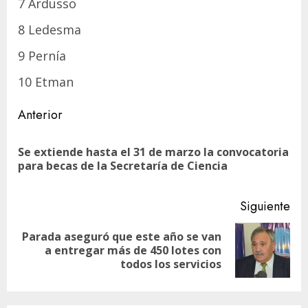
7 Ardusso
8 Ledesma
9 Pernía
10 Etman
Navegación
Anterior
de
Se extiende hasta el 31 de marzo la convocatoria
En
entradas
para becas de la Secretaría de Ciencia
ant
Siguiente
Parada aseguró que este año se van
Siguiente
a entregar más de 450 lotes con
entrada:
todos los servicios