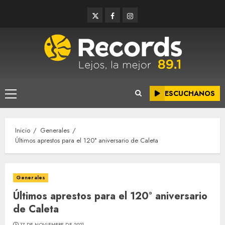
Saltar
Twitter
Facebook
Instagram
al
contenido
ESCUCHANOS
Menú
principal
Inicio
Generales
Últimos aprestos para el 120° aniversario de Caleta
Generales
Últimos aprestos para el 120° aniversario
de Caleta
17 DE NOVIEMBRE DE 2021