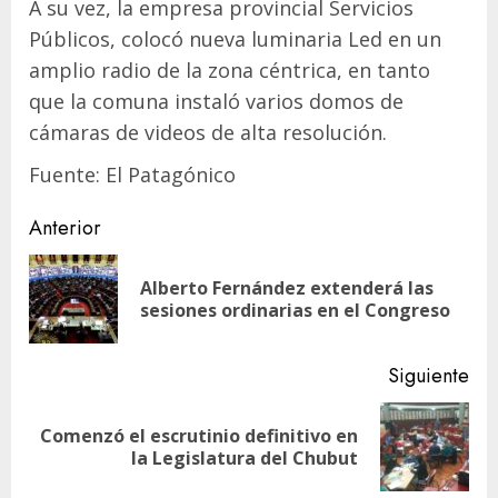
A su vez, la empresa provincial Servicios
Públicos, colocó nueva luminaria Led en un
amplio radio de la zona céntrica, en tanto
que la comuna instaló varios domos de
cámaras de videos de alta resolución.
Fuente: El Patagónico
Navegación
Anterior
de
Alberto Fernández extenderá las
En
entradas
sesiones ordinarias en el Congreso
ant
Siguiente
Comenzó el escrutinio definitivo en
Siguiente
la Legislatura del Chubut
entrada: