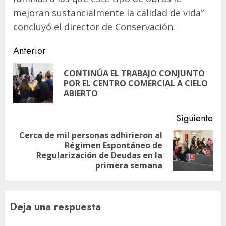
mejoran sustancialmente la calidad de vida”
concluyó el director de Conservación.
Navegación
Anterior
de
CONTINÚA EL TRABAJO CONJUNTO
En
entradas
POR EL CENTRO COMERCIAL A CIELO
ant
ABIERTO
Siguiente
Cerca de mil personas adhirieron al
Régimen Espontáneo de
Siguiente
Regularización de Deudas en la
entrada:
primera semana
Deja una respuesta