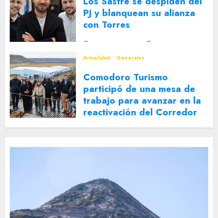
Los Sastre se despiden del
PJ y blanquean su alianza
con Torres
2 DE AGOSTO DE 2026
0
Actualidad
Generales
Comodoro Turismo
participó de una mesa de
trabajo para avanzar en la
reactivación del Corredor
Turístico Integrado
30 DE JULIO DE 2026
0