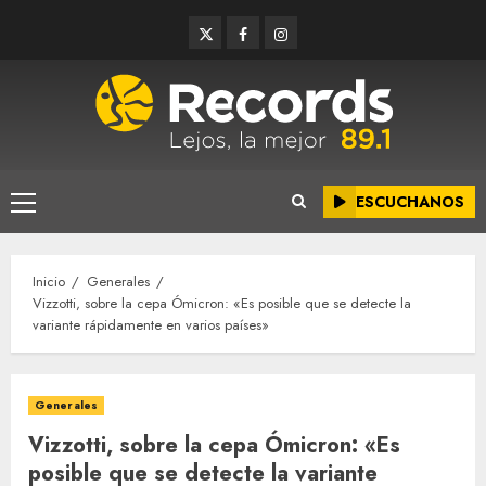
Saltar
Twitter
Facebook
Instagram
al
contenido
ESCUCHANOS
Menú
principal
Inicio
Generales
Vizzotti, sobre la cepa Ómicron: «Es posible que se detecte la
variante rápidamente en varios países»
Generales
Vizzotti, sobre la cepa Ómicron: «Es
posible que se detecte la variante