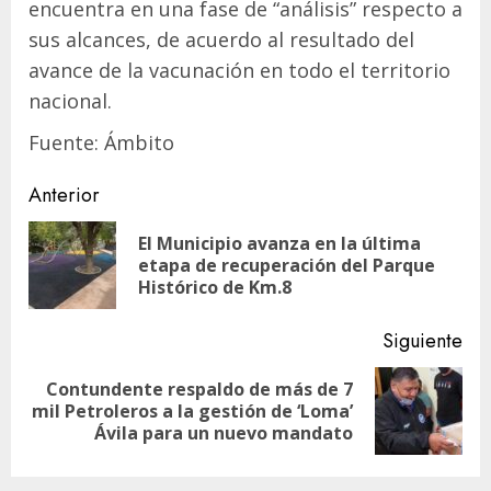
encuentra en una fase de “análisis” respecto a
sus alcances, de acuerdo al resultado del
avance de la vacunación en todo el territorio
nacional.
Fuente: Ámbito
Navegación
Anterior
de
El Municipio avanza en la última
En
entradas
etapa de recuperación del Parque
ant
Histórico de Km.8
Siguiente
Contundente respaldo de más de 7
Siguiente
mil Petroleros a la gestión de ‘Loma’
entrada:
Ávila para un nuevo mandato