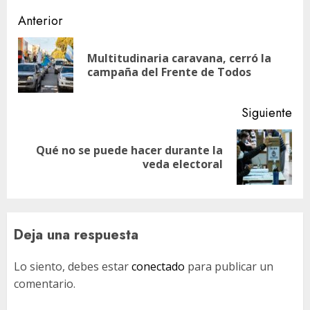
Navegación
Anterior
de
Multitudinaria caravana, cerró la
En
entradas
campaña del Frente de Todos
ant
Siguiente
Qué no se puede hacer durante la
Siguiente
veda electoral
entrada:
Deja una respuesta
Lo siento, debes estar
conectado
para publicar un
comentario.