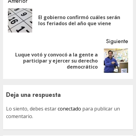
Navegación
Anterior
de
El gobierno confirmó cuáles serán
En
entradas
los feriados del año que viene
ant
Siguiente
Luque votó y convocó a la gente a
Siguiente
participar y ejercer su derecho
entrada:
democrático
Deja una respuesta
Lo siento, debes estar
conectado
para publicar un
comentario.