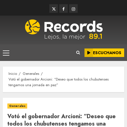
Saltar
Twitter
Facebook
Instagram
al
contenido
ESCUCHANOS
Menú
principal
Inicio
Generales
Votó el gobernador Arcioni: “Deseo que todos los chubutenses
tengamos una jornada en paz”
Generales
Votó el gobernador Arcioni: “Deseo que
todos los chubutenses tengamos una