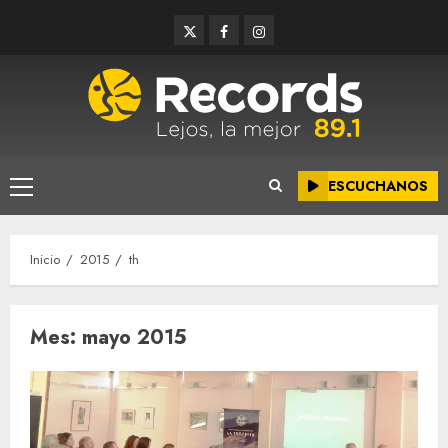
Saltar
Twitter
Facebook
Instagram
al
contenido
ESCUCHANOS
Menú
principal
Inicio
2015
th
Mes:
mayo 2015