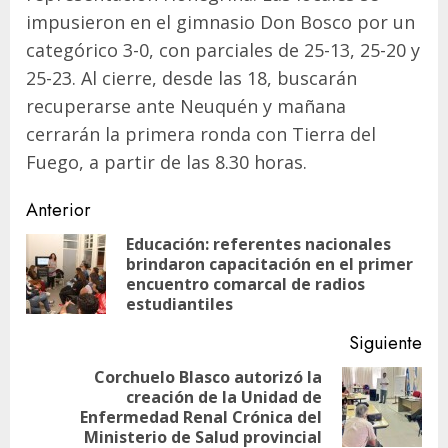
impusieron en el gimnasio Don Bosco por un
categórico 3-0, con parciales de 25-13, 25-20 y
25-23. Al cierre, desde las 18, buscarán
recuperarse ante Neuquén y mañana
cerrarán la primera ronda con Tierra del
Fuego, a partir de las 8.30 horas.
Navegación
Anterior
de
Educación: referentes nacionales
brindaron capacitación en el primer
En
entradas
encuentro comarcal de radios
ant
estudiantiles
Siguiente
Corchuelo Blasco autorizó la
creación de la Unidad de
Siguiente
Enfermedad Renal Crónica del
entrada:
Ministerio de Salud provincial