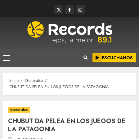
Saltar
Twitter
Facebook
Instagram
al
contenido
ESCUCHANOS
Menú
principal
Inicio
Generales
CHUBUT DA PELEA EN LOS JUEGOS DE LA PATAGONIA
Generales
CHUBUT DA PELEA EN LOS JUEGOS DE
LA PATAGONIA
13 DE MAYO DE 2015