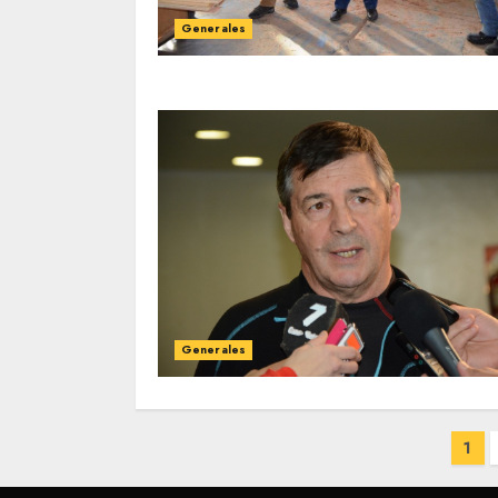
Generales
Generales
Paginación
1
de