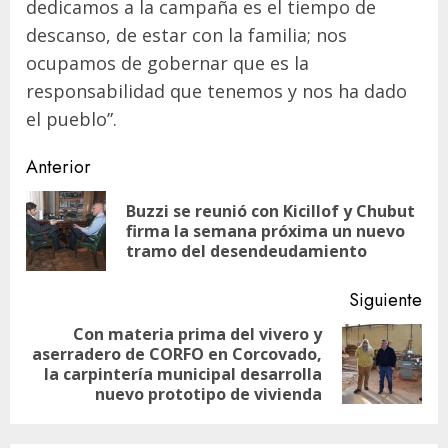
dedicamos a la campaña es el tiempo de
descanso, de estar con la familia; nos
ocupamos de gobernar que es la
responsabilidad que tenemos y nos ha dado
el pueblo”.
Navegación
Anterior
de
Buzzi se reunió con Kicillof y Chubut
En
entradas
firma la semana próxima un nuevo
ant
tramo del desendeudamiento
Siguiente
Con materia prima del vivero y
aserradero de CORFO en Corcovado,
Siguiente
la carpintería municipal desarrolla
entrada:
nuevo prototipo de vivienda