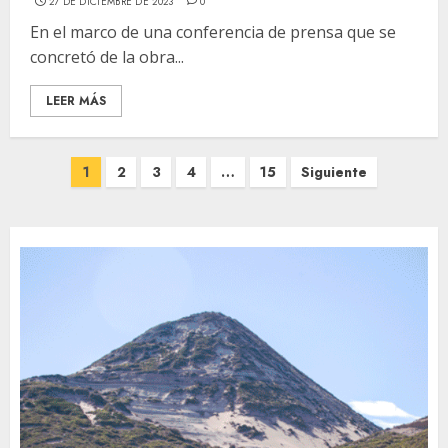
27 DE DICIEMBRE DE 2023
0
En el marco de una conferencia de prensa que se
concretó de la obra...
LEER MÁS
Paginación
1
2
3
4
…
15
Siguiente
de
entradas