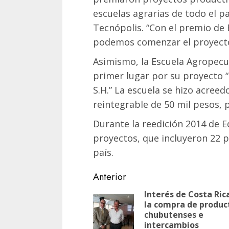
escuelas agrarias de todo el pa
Tecnópolis. “Con el premio de
podemos comenzar el proyecto
Asimismo, la Escuela Agropecu
primer lugar por su proyecto “
S.H.” La escuela se hizo acree
reintegrable de 50 mil pesos, p
Durante la reedición 2014 de E
proyectos, que incluyeron 22 p
país.
Navegación
Anterior
de
Interés de Costa Ric
la compra de produc
entradas
chubutenses e
intercambios