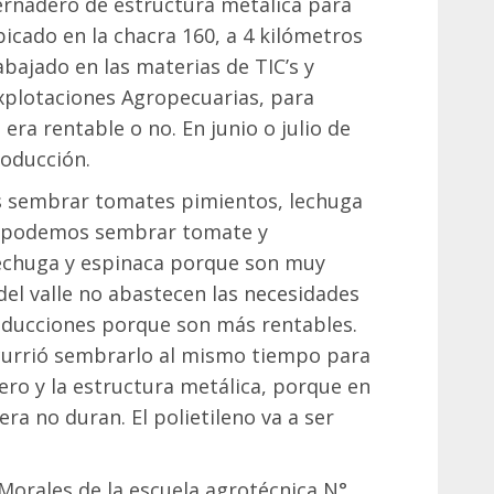
rnadero de estructura metálica para
bicado en la chacra 160, a 4 kilómetros
bajado en las materias de TIC’s y
Explotaciones Agropecuarias, para
era rentable o no. En junio o julio de
oducción.
s sembrar tomates pimientos, lechuga
no podemos sembrar tomate y
echuga y espinaca porque son muy
del valle no abastecen las necesidades
roducciones porque son más rentables.
currió sembrarlo al mismo tiempo para
ro y la estructura metálica, porque en
ra no duran. El polietileno va a ser
Morales de la escuela agrotécnica N°