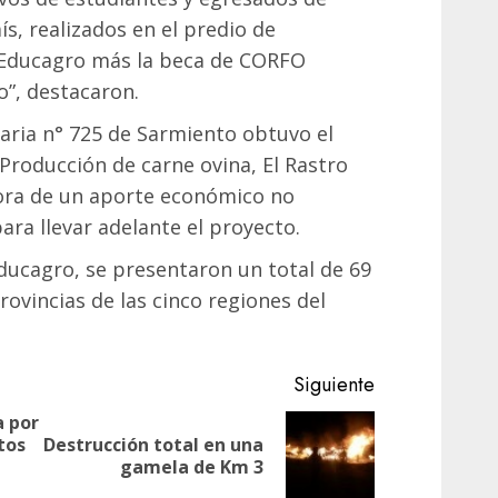
ís, realizados en el predio de
 Educagro más la beca de CORFO
”, destacaron.
aria n° 725 de Sarmiento obtuvo el
Producción de carne ovina, El Rastro
dora de un aporte económico no
ara llevar adelante el proyecto.
ducagro, se presentaron un total de 69
rovincias de las cinco regiones del
Siguiente
a por
tos
Destrucción total en una
Siguiente
Entrada
gamela de Km 3
entrada:
anterior: