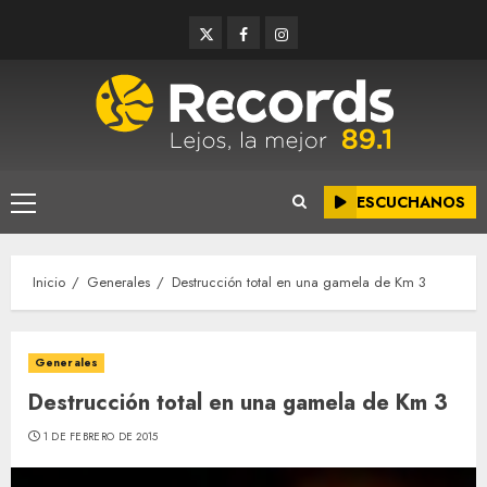
Saltar
Twitter
Facebook
Instagram
al
contenido
ESCUCHANOS
Menú
principal
Inicio
Generales
Destrucción total en una gamela de Km 3
Generales
Destrucción total en una gamela de Km 3
1 DE FEBRERO DE 2015