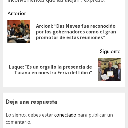
Navegación
Anterior
de
Arcioni: “Das Neves fue reconocido
En
entradas
por los gobernadores como el gran
ant
promotor de estas reuniones”
Siguiente
Luque: “Es un orgullo la presencia de
Siguiente
Taiana en nuestra Feria del Libro”
entrada:
Deja una respuesta
Lo siento, debes estar
conectado
para publicar un
comentario.