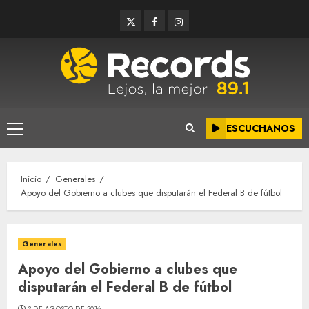
Saltar
Twitter
Facebook
Instagram
al
contenido
ESCUCHANOS
Menú
principal
Inicio
Generales
Apoyo del Gobierno a clubes que disputarán el Federal B de fútbol
Generales
Apoyo del Gobierno a clubes que
disputarán el Federal B de fútbol
3 DE AGOSTO DE 2016