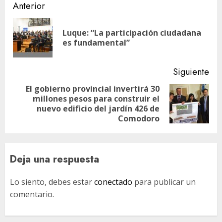
Navegación
Anterior
de
Luque: “La participación ciudadana
En
entradas
es fundamental”
ant
Siguiente
El gobierno provincial invertirá 30
millones pesos para construir el
Siguiente
nuevo edificio del jardín 426 de
entrada:
Comodoro
Deja una respuesta
Lo siento, debes estar
conectado
para publicar un
comentario.