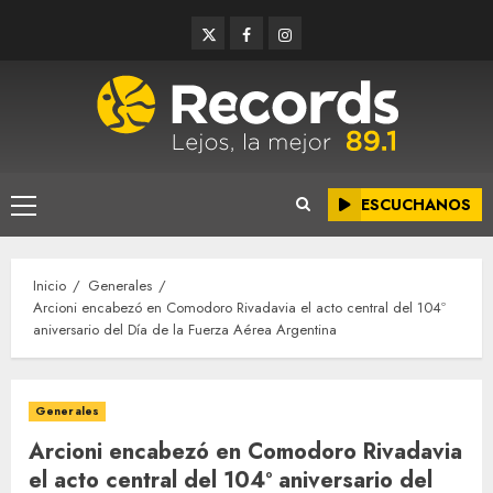
Saltar
Twitter
Facebook
Instagram
al
contenido
ESCUCHANOS
Menú
principal
Inicio
Generales
Arcioni encabezó en Comodoro Rivadavia el acto central del 104º
aniversario del Día de la Fuerza Aérea Argentina
Generales
Arcioni encabezó en Comodoro Rivadavia
el acto central del 104º aniversario del